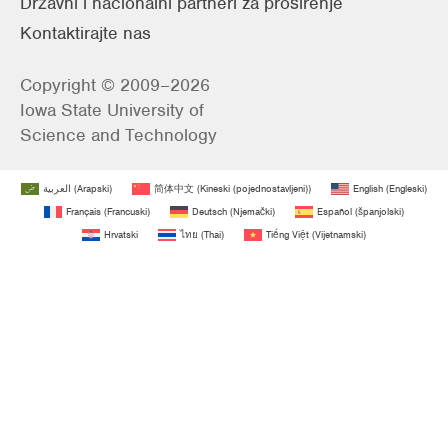
Državni i nacionalni partneri za proširenje
Kontaktirajte nas
Copyright © 2009–2026
Iowa State University of
Science and Technology
العربية
(
Arapski
)
简体中文
(
Kineski (pojednostavljeni)
)
English
(
Engleski
)
Français
(
Francuski
)
Deutsch
(
Njemački
)
Español
(
španjolski
)
Hrvatski
ไทย
(
Thai
)
Tiếng Việt
(
Vijetnamski
)