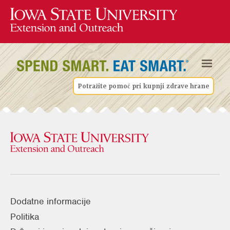
Potražite pomoć pri kupnji zdrave hrane
Dodatne informacije
Politika