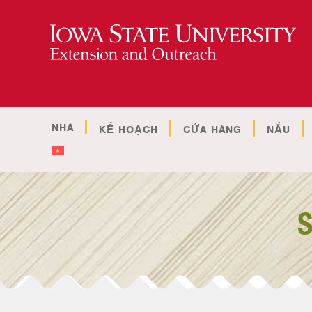
NHÀ
KẾ HOẠCH
CỬA HÀNG
NẤU