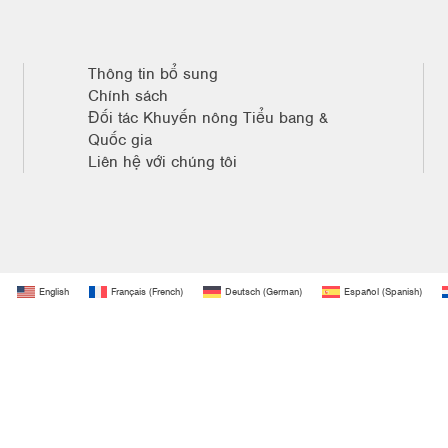
Thông tin bổ sung
Chính sách
Đối tác Khuyến nông Tiểu bang &
Quốc gia
Liên hệ với chúng tôi
English
Français
(
French
)
Deutsch
(
German
)
Español
(
Spanish
)