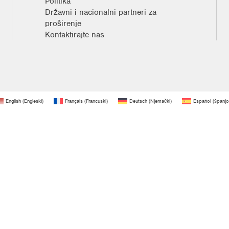
Politika
Državni i nacionalni partneri za
proširenje
Kontaktirajte nas
English
(
Engleski
)
Français
(
Francuski
)
Deutsch
(
Njemački
)
Español
(
španjo