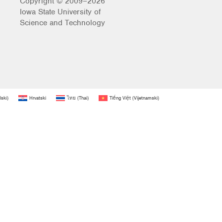
Copyright © 2009–2026
Iowa State University of
Science and Technology
lski
)
Hrvatski
ไทย
(
Thai
)
Tiếng Việt
(
Vijetnamski
)