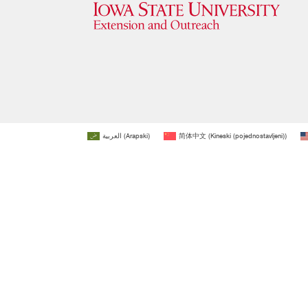
العربية
(
Arapski
)
简体中文
(
Kineski (pojednostavljeni)
)