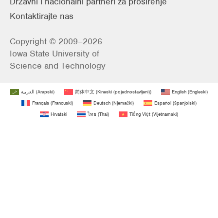
Državni i nacionalni partneri za proširenje
Kontaktirajte nas
Copyright © 2009–2026
Iowa State University of
Science and Technology
العربية
(
Arapski
)
简体中文
(
Kineski (pojednostavljeni)
)
English
(
Engleski
)
Français
(
Francuski
)
Deutsch
(
Njemački
)
Español
(
španjolski
)
Hrvatski
ไทย
(
Thai
)
Tiếng Việt
(
Vijetnamski
)