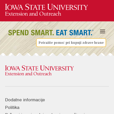
Potražite pomoć pri kupnji zdrave hrane
Dodatne informacije
Politika