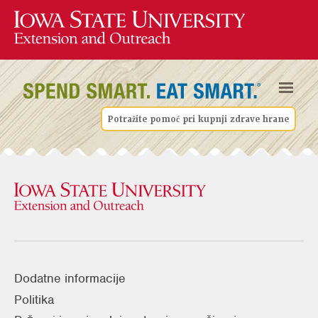
Potražite pomoć pri kupnji zdrave hrane
Dodatne informacije
Politika