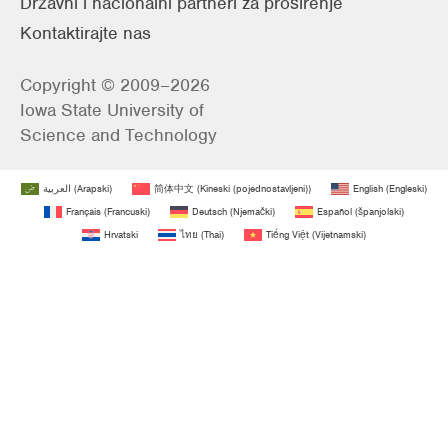
Državni i nacionalni partneri za proširenje
Kontaktirajte nas
Copyright © 2009–2026
Iowa State University of
Science and Technology
العربية
(
Arapski
)
简体中文
(
Kineski (pojednostavljeni)
)
English
(
Engleski
)
Français
(
Francuski
)
Deutsch
(
Njemački
)
Español
(
španjolski
)
Hrvatski
ไทย
(
Thai
)
Tiếng Việt
(
Vijetnamski
)