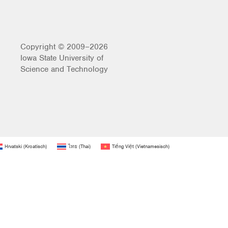
Copyright © 2009–2026
Iowa State University of
Science and Technology
Hrvatski
(
Kroatisch
)
ไทย
(
Thai
)
Tiếng Việt
(
Vietnamesisch
)