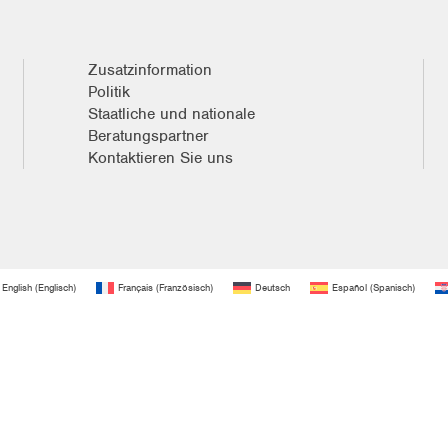
Zusatzinformation
Politik
Staatliche und nationale
Beratungspartner
Kontaktieren Sie uns
English
(
Englisch
)
Français
(
Französisch
)
Deutsch
Español
(
Spanisch
)