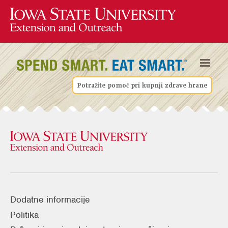
Potražite pomoć pri kupnji zdrave hrane
Dodatne informacije
Politika