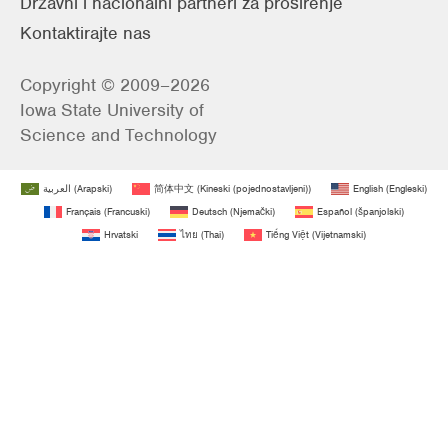
Državni i nacionalni partneri za proširenje
Kontaktirajte nas
Copyright © 2009–2026
Iowa State University of
Science and Technology
العربية
(
Arapski
)
简体中文
(
Kineski (pojednostavljeni)
)
English
(
Engleski
)
Français
(
Francuski
)
Deutsch
(
Njemački
)
Español
(
španjolski
)
Hrvatski
ไทย
(
Thai
)
Tiếng Việt
(
Vijetnamski
)