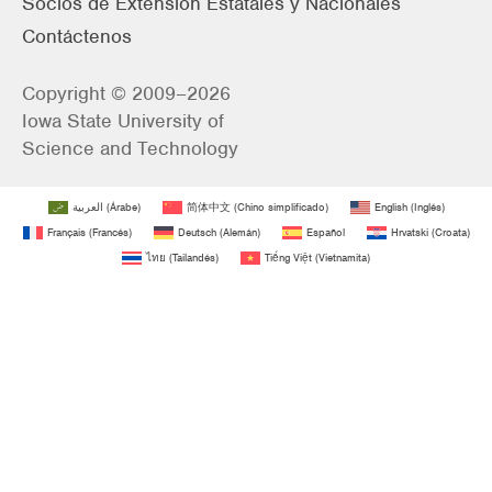
Socios de Extensión Estatales y Nacionales
Contáctenos
Copyright © 2009–2026
Iowa State University of
Science and Technology
العربية
(
Árabe
)
简体中文
(
Chino simplificado
)
English
(
Inglés
)
Français
(
Francés
)
Deutsch
(
Alemán
)
Español
Hrvatski
(
Croata
)
ไทย
(
Tailandés
)
Tiếng Việt
(
Vietnamita
)