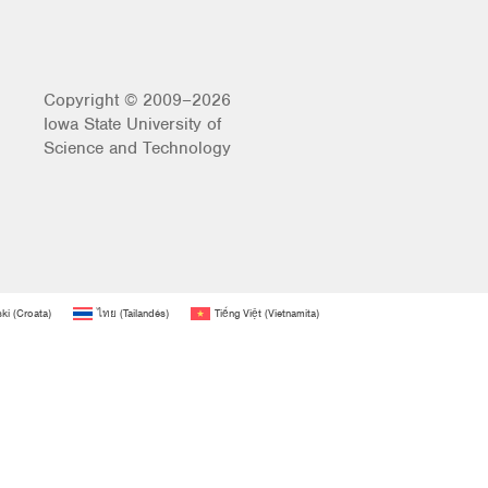
Copyright © 2009–2026
Iowa State University of
Science and Technology
ski
(
Croata
)
ไทย
(
Tailandés
)
Tiếng Việt
(
Vietnamita
)