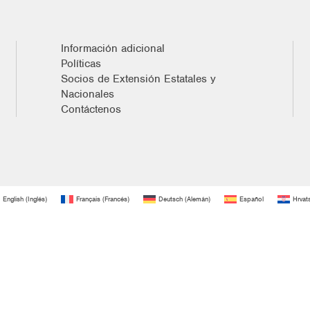
Información adicional
Políticas
Socios de Extensión Estatales y
Nacionales
Contáctenos
English
(
Inglés
)
Français
(
Francés
)
Deutsch
(
Alemán
)
Español
Hrvat