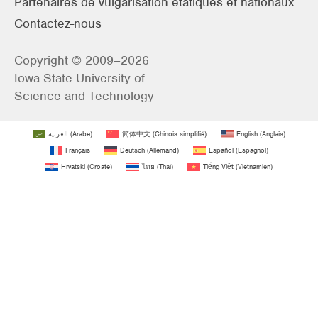
Partenaires de vulgarisation étatiques et nationaux
Contactez-nous
Copyright © 2009–2026
Iowa State University of
Science and Technology
العربية
(
Arabe
)
简体中文
(
Chinois simplifié
)
English
(
Anglais
)
Français
Deutsch
(
Allemand
)
Español
(
Espagnol
)
Hrvatski
(
Croate
)
ไทย
(
Thaï
)
Tiếng Việt
(
Vietnamien
)