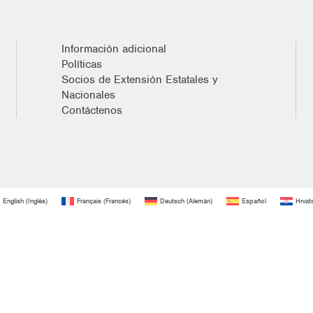
Información adicional
Políticas
Socios de Extensión Estatales y
Nacionales
Contáctenos
English
(
Inglés
)
Français
(
Francés
)
Deutsch
(
Alemán
)
Español
Hrvat