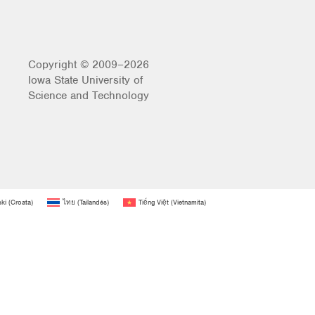
Copyright © 2009–2026
Iowa State University of
Science and Technology
ski
(
Croata
)
ไทย
(
Tailandés
)
Tiếng Việt
(
Vietnamita
)