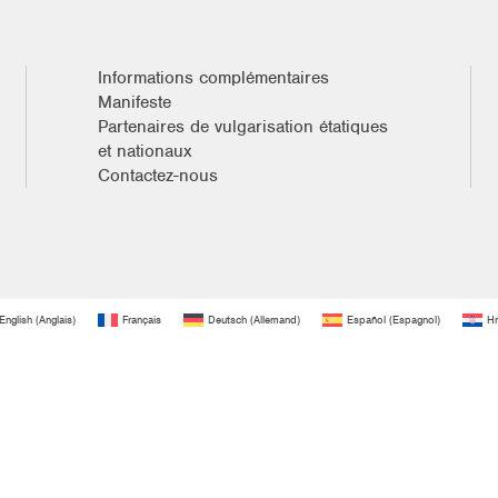
Informations complémentaires
Manifeste
Partenaires de vulgarisation étatiques
et nationaux
Contactez-nous
English
(
Anglais
)
Français
Deutsch
(
Allemand
)
Español
(
Espagnol
)
Hr