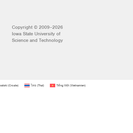
Copyright © 2009–2026
Iowa State University of
Science and Technology
vatski
(
Croate
)
ไทย
(
Thaï
)
Tiếng Việt
(
Vietnamien
)