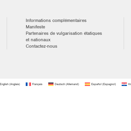
Informations complémentaires
Manifeste
Partenaires de vulgarisation étatiques
et nationaux
Contactez-nous
English
(
Anglais
)
Français
Deutsch
(
Allemand
)
Español
(
Espagnol
)
Hr