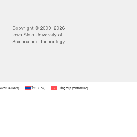
Copyright © 2009–2026
Iowa State University of
Science and Technology
vatski
(
Croate
)
ไทย
(
Thaï
)
Tiếng Việt
(
Vietnamien
)