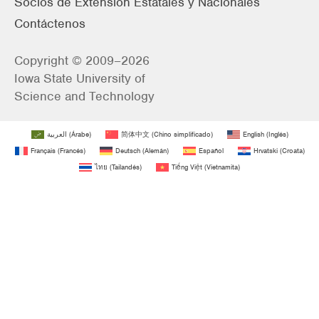
Socios de Extensión Estatales y Nacionales
Contáctenos
Copyright © 2009–2026
Iowa State University of
Science and Technology
العربية
(
Árabe
)
简体中文
(
Chino simplificado
)
English
(
Inglés
)
Français
(
Francés
)
Deutsch
(
Alemán
)
Español
Hrvatski
(
Croata
)
ไทย
(
Tailandés
)
Tiếng Việt
(
Vietnamita
)