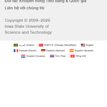
Đối tác Khuyến nông Tiểu bang & Quốc gia
Liên hệ với chúng tôi
Copyright © 2009–2026
Iowa State University of
Science and Technology
العربية
(
Arabic
)
简体中文
(
Chinese (Simplified)
)
English
Français
(
French
)
Deutsch
(
German
)
Español
(
Spanish
)
Hrvatski
(
Croatian
)
ไทย
(
Thai
)
Tiếng Việt