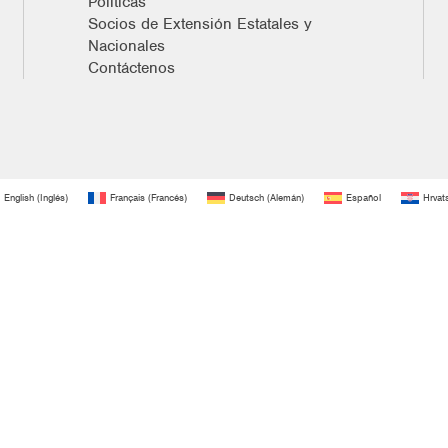
Políticas
Socios de Extensión Estatales y
Nacionales
Contáctenos
English
(
Inglés
)
Français
(
Francés
)
Deutsch
(
Alemán
)
Español
Hrvat