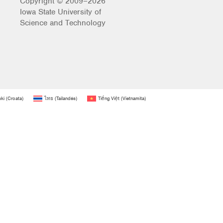
Copyright © 2009–2026
Iowa State University of
Science and Technology
ski
(
Croata
)
ไทย
(
Tailandés
)
Tiếng Việt
(
Vietnamita
)