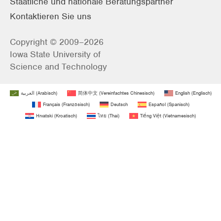
Staatliche und nationale Beratungspartner
Kontaktieren Sie uns
Copyright © 2009–2026
Iowa State University of
Science and Technology
العربية
(
Arabisch
)
简体中文
(
Vereinfachtes Chinesisch
)
English
(
Englisch
)
Français
(
Französisch
)
Deutsch
Español
(
Spanisch
)
Hrvatski
(
Kroatisch
)
ไทย
(
Thai
)
Tiếng Việt
(
Vietnamesisch
)