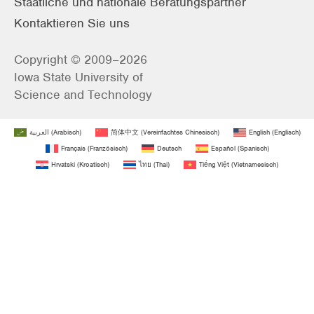
Staatliche und nationale Beratungspartner
Kontaktieren Sie uns
Copyright © 2009–2026
Iowa State University of
Science and Technology
العربية
(
Arabisch
)
简体中文
(
Vereinfachtes Chinesisch
)
English
(
Englisch
)
Français
(
Französisch
)
Deutsch
Español
(
Spanisch
)
Hrvatski
(
Kroatisch
)
ไทย
(
Thai
)
Tiếng Việt
(
Vietnamesisch
)