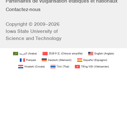
Partenaires de vulgarisation étatiques et nationaux
Contactez-nous
Copyright © 2009–2026
Iowa State University of
Science and Technology
العربية
(
Arabe
)
简体中文
(
Chinois simplifié
)
English
(
Anglais
)
Français
Deutsch
(
Allemand
)
Español
(
Espagnol
)
Hrvatski
(
Croate
)
ไทย
(
Thaï
)
Tiếng Việt
(
Vietnamien
)