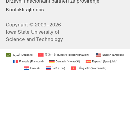
Državni i nacionalni partneri za proširenje
Kontaktirajte nas
Copyright © 2009–2026
Iowa State University of
Science and Technology
العربية
(
Arapski
)
简体中文
(
Kineski (pojednostavljeni)
)
English
(
Engleski
)
Français
(
Francuski
)
Deutsch
(
Njemački
)
Español
(
španjolski
)
Hrvatski
ไทย
(
Thai
)
Tiếng Việt
(
Vijetnamski
)