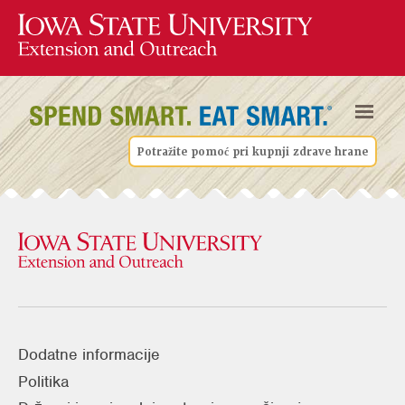
Potražite pomoć pri kupnji zdrave hrane
Dodatne informacije
Politika