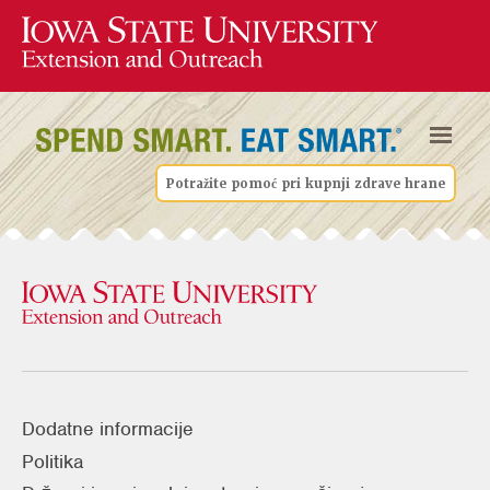
Potražite pomoć pri kupnji zdrave hrane
Dodatne informacije
Politika