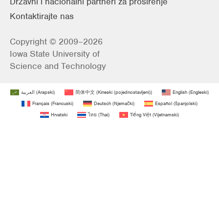
Državni i nacionalni partneri za proširenje
Kontaktirajte nas
Copyright © 2009–2026
Iowa State University of
Science and Technology
العربية
(
Arapski
)
简体中文
(
Kineski (pojednostavljeni)
)
English
(
Engleski
)
Français
(
Francuski
)
Deutsch
(
Njemački
)
Español
(
španjolski
)
Hrvatski
ไทย
(
Thai
)
Tiếng Việt
(
Vijetnamski
)