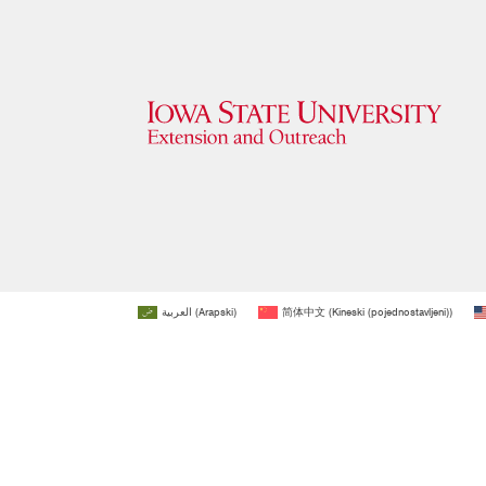
العربية
(
Arapski
)
简体中文
(
Kineski (pojednostavljeni)
)