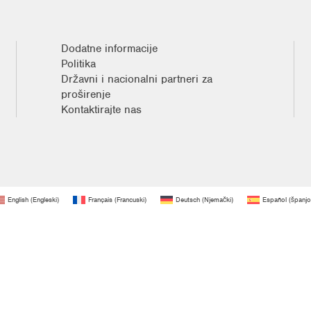
Dodatne informacije
Politika
Državni i nacionalni partneri za
proširenje
Kontaktirajte nas
English
(
Engleski
)
Français
(
Francuski
)
Deutsch
(
Njemački
)
Español
(
španjo