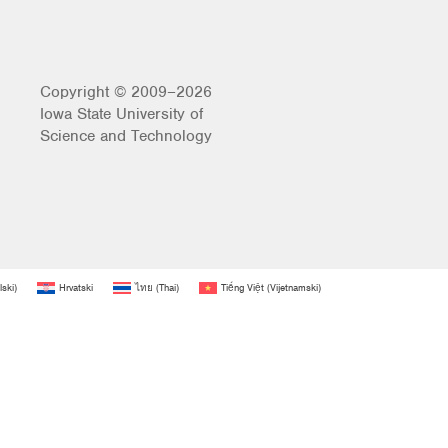
Copyright © 2009–2026
Iowa State University of
Science and Technology
lski
)
Hrvatski
ไทย
(
Thai
)
Tiếng Việt
(
Vijetnamski
)