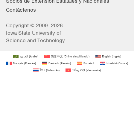
Socios de Extensión Estatales y Nacionales
Contáctenos
Copyright © 2009–2026
Iowa State University of
Science and Technology
العربية
(
Árabe
)
简体中文
(
Chino simplificado
)
English
(
Inglés
)
Français
(
Francés
)
Deutsch
(
Alemán
)
Español
Hrvatski
(
Croata
)
ไทย
(
Tailandés
)
Tiếng Việt
(
Vietnamita
)