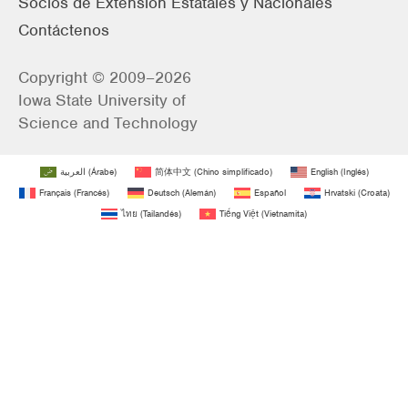
Socios de Extensión Estatales y Nacionales
Contáctenos
Copyright © 2009–2026
Iowa State University of
Science and Technology
العربية
(
Árabe
)
简体中文
(
Chino simplificado
)
English
(
Inglés
)
Français
(
Francés
)
Deutsch
(
Alemán
)
Español
Hrvatski
(
Croata
)
ไทย
(
Tailandés
)
Tiếng Việt
(
Vietnamita
)