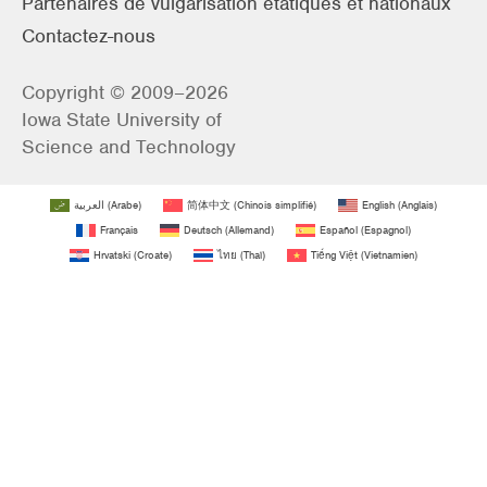
Partenaires de vulgarisation étatiques et nationaux
Contactez-nous
Copyright © 2009–2026
Iowa State University of
Science and Technology
العربية
(
Arabe
)
简体中文
(
Chinois simplifié
)
English
(
Anglais
)
Français
Deutsch
(
Allemand
)
Español
(
Espagnol
)
Hrvatski
(
Croate
)
ไทย
(
Thaï
)
Tiếng Việt
(
Vietnamien
)