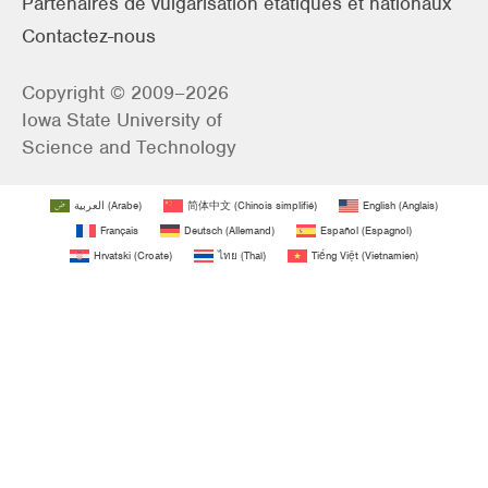
Partenaires de vulgarisation étatiques et nationaux
Contactez-nous
Copyright © 2009–2026
Iowa State University of
Science and Technology
العربية
(
Arabe
)
简体中文
(
Chinois simplifié
)
English
(
Anglais
)
Français
Deutsch
(
Allemand
)
Español
(
Espagnol
)
Hrvatski
(
Croate
)
ไทย
(
Thaï
)
Tiếng Việt
(
Vietnamien
)