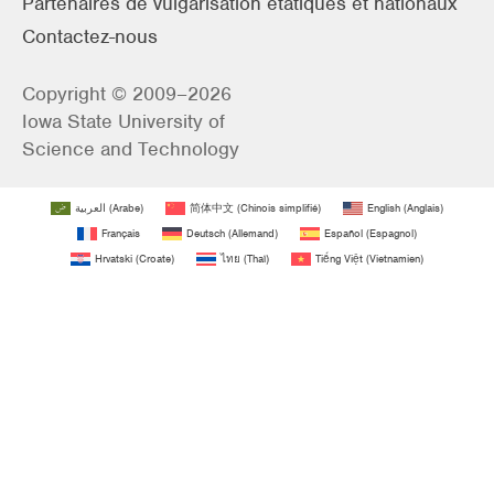
Partenaires de vulgarisation étatiques et nationaux
Contactez-nous
Copyright © 2009–2026
Iowa State University of
Science and Technology
العربية
(
Arabe
)
简体中文
(
Chinois simplifié
)
English
(
Anglais
)
Français
Deutsch
(
Allemand
)
Español
(
Espagnol
)
Hrvatski
(
Croate
)
ไทย
(
Thaï
)
Tiếng Việt
(
Vietnamien
)