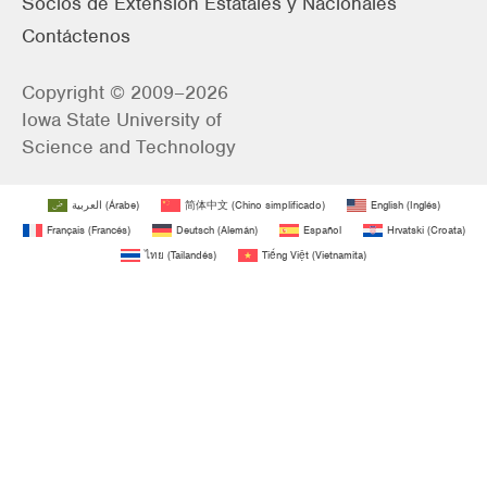
Socios de Extensión Estatales y Nacionales
Contáctenos
Copyright © 2009–2026
Iowa State University of
Science and Technology
العربية
(
Árabe
)
简体中文
(
Chino simplificado
)
English
(
Inglés
)
Français
(
Francés
)
Deutsch
(
Alemán
)
Español
Hrvatski
(
Croata
)
ไทย
(
Tailandés
)
Tiếng Việt
(
Vietnamita
)