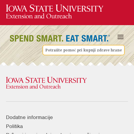
Potražite pomoć pri kupnji zdrave hrane
Dodatne informacije
Politika