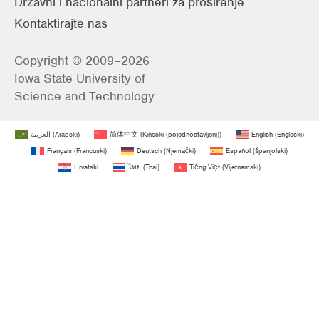
Državni i nacionalni partneri za proširenje
Kontaktirajte nas
Copyright © 2009–2026
Iowa State University of
Science and Technology
العربية
(
Arapski
)
简体中文
(
Kineski (pojednostavljeni)
)
English
(
Engleski
)
Français
(
Francuski
)
Deutsch
(
Njemački
)
Español
(
španjolski
)
Hrvatski
ไทย
(
Thai
)
Tiếng Việt
(
Vijetnamski
)