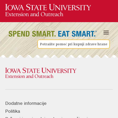
Potražite pomoć pri kupnji zdrave hrane
Dodatne informacije
Politika