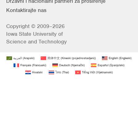
Državni i nacionalni partneri za proširenje
Kontaktirajte nas
Copyright © 2009–2026
Iowa State University of
Science and Technology
العربية
(
Arapski
)
简体中文
(
Kineski (pojednostavljeni)
)
English
(
Engleski
)
Français
(
Francuski
)
Deutsch
(
Njemački
)
Español
(
španjolski
)
Hrvatski
ไทย
(
Thai
)
Tiếng Việt
(
Vijetnamski
)