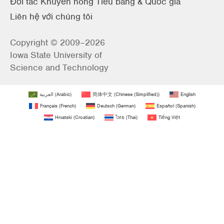
Đối tác Khuyến nông Tiểu bang & Quốc gia
Liên hệ với chúng tôi
Copyright © 2009–2026
Iowa State University of
Science and Technology
العربية
(
Arabic
)
简体中文
(
Chinese (Simplified)
)
English
Français
(
French
)
Deutsch
(
German
)
Español
(
Spanish
)
Hrvatski
(
Croatian
)
ไทย
(
Thai
)
Tiếng Việt