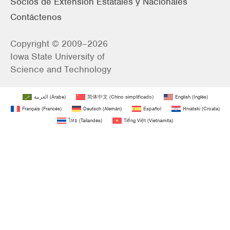
Socios de Extensión Estatales y Nacionales
Contáctenos
Copyright © 2009–2026
Iowa State University of
Science and Technology
العربية
(
Árabe
)
简体中文
(
Chino simplificado
)
English
(
Inglés
)
Français
(
Francés
)
Deutsch
(
Alemán
)
Español
Hrvatski
(
Croata
)
ไทย
(
Tailandés
)
Tiếng Việt
(
Vietnamita
)