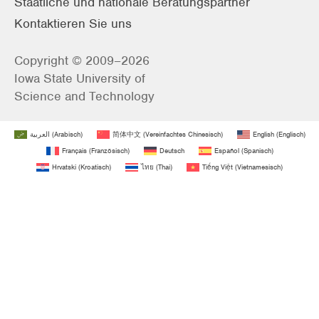
Staatliche und nationale Beratungspartner
Kontaktieren Sie uns
Copyright © 2009–2026
Iowa State University of
Science and Technology
العربية
(
Arabisch
)
简体中文
(
Vereinfachtes Chinesisch
)
English
(
Englisch
)
Français
(
Französisch
)
Deutsch
Español
(
Spanisch
)
Hrvatski
(
Kroatisch
)
ไทย
(
Thai
)
Tiếng Việt
(
Vietnamesisch
)