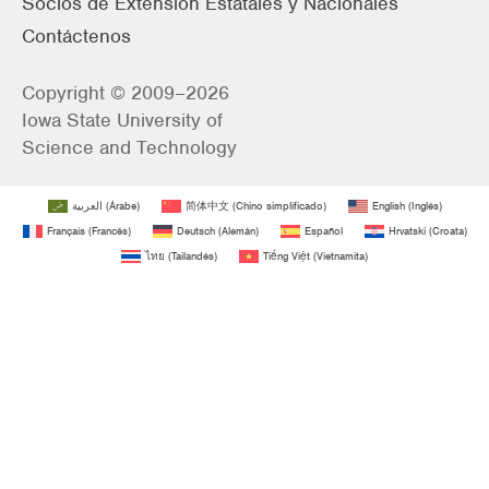
Socios de Extensión Estatales y Nacionales
Contáctenos
Copyright © 2009–2026
Iowa State University of
Science and Technology
العربية
(
Árabe
)
简体中文
(
Chino simplificado
)
English
(
Inglés
)
Français
(
Francés
)
Deutsch
(
Alemán
)
Español
Hrvatski
(
Croata
)
ไทย
(
Tailandés
)
Tiếng Việt
(
Vietnamita
)