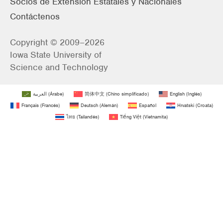
Socios de Extensión Estatales y Nacionales
Contáctenos
Copyright © 2009–2026
Iowa State University of
Science and Technology
العربية
(
Árabe
)
简体中文
(
Chino simplificado
)
English
(
Inglés
)
Français
(
Francés
)
Deutsch
(
Alemán
)
Español
Hrvatski
(
Croata
)
ไทย
(
Tailandés
)
Tiếng Việt
(
Vietnamita
)