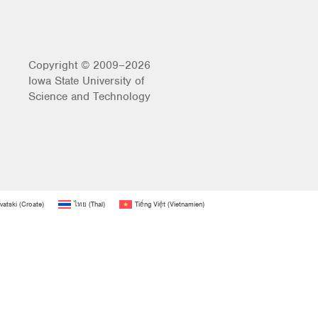
Copyright © 2009–2026
Iowa State University of
Science and Technology
vatski
(
Croate
)
ไทย
(
Thaï
)
Tiếng Việt
(
Vietnamien
)