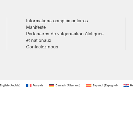
Informations complémentaires
Manifeste
Partenaires de vulgarisation étatiques
et nationaux
Contactez-nous
English
(
Anglais
)
Français
Deutsch
(
Allemand
)
Español
(
Espagnol
)
Hr