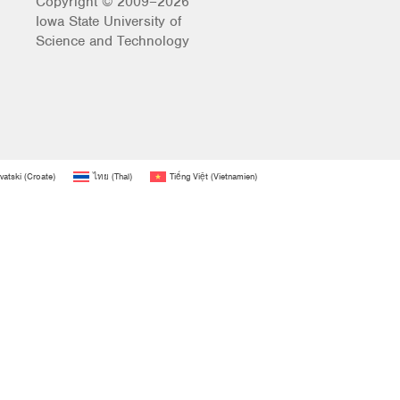
Copyright © 2009–2026
Iowa State University of
Science and Technology
vatski
(
Croate
)
ไทย
(
Thaï
)
Tiếng Việt
(
Vietnamien
)