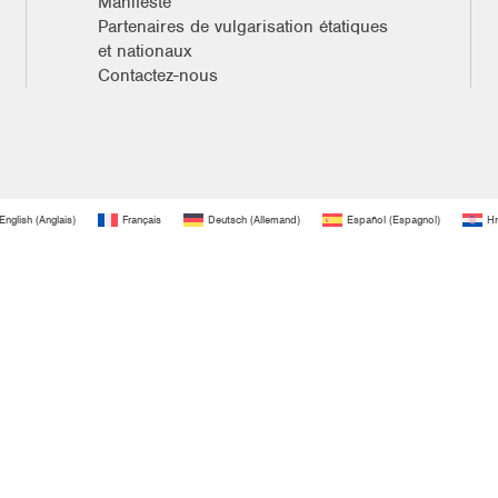
Manifeste
Partenaires de vulgarisation étatiques
et nationaux
Contactez-nous
English
(
Anglais
)
Français
Deutsch
(
Allemand
)
Español
(
Espagnol
)
Hr