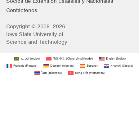
Socios de Extensión Estatales y Nacionales
Contáctenos
Copyright © 2009–2026
Iowa State University of
Science and Technology
العربية
(
Árabe
)
简体中文
(
Chino simplificado
)
English
(
Inglés
)
Français
(
Francés
)
Deutsch
(
Alemán
)
Español
Hrvatski
(
Croata
)
ไทย
(
Tailandés
)
Tiếng Việt
(
Vietnamita
)