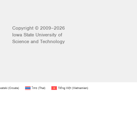
Copyright © 2009–2026
Iowa State University of
Science and Technology
vatski
(
Croate
)
ไทย
(
Thaï
)
Tiếng Việt
(
Vietnamien
)