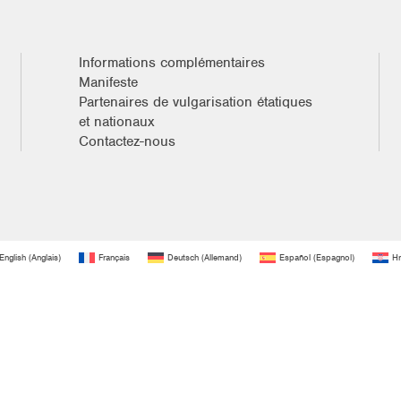
Informations complémentaires
Manifeste
Partenaires de vulgarisation étatiques
et nationaux
Contactez-nous
English
(
Anglais
)
Français
Deutsch
(
Allemand
)
Español
(
Espagnol
)
Hr