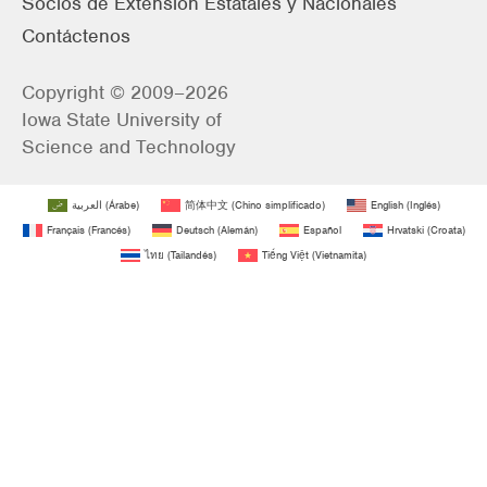
Socios de Extensión Estatales y Nacionales
Contáctenos
Copyright © 2009–2026
Iowa State University of
Science and Technology
العربية
(
Árabe
)
简体中文
(
Chino simplificado
)
English
(
Inglés
)
Français
(
Francés
)
Deutsch
(
Alemán
)
Español
Hrvatski
(
Croata
)
ไทย
(
Tailandés
)
Tiếng Việt
(
Vietnamita
)