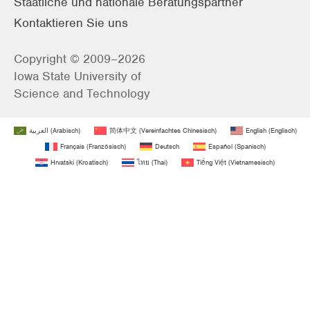
Staatliche und nationale Beratungspartner
Kontaktieren Sie uns
Copyright © 2009–2026
Iowa State University of
Science and Technology
العربية
(
Arabisch
)
简体中文
(
Vereinfachtes Chinesisch
)
English
(
Englisch
)
Français
(
Französisch
)
Deutsch
Español
(
Spanisch
)
Hrvatski
(
Kroatisch
)
ไทย
(
Thai
)
Tiếng Việt
(
Vietnamesisch
)