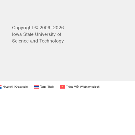
Copyright © 2009–2026
Iowa State University of
Science and Technology
Hrvatski
(
Kroatisch
)
ไทย
(
Thai
)
Tiếng Việt
(
Vietnamesisch
)