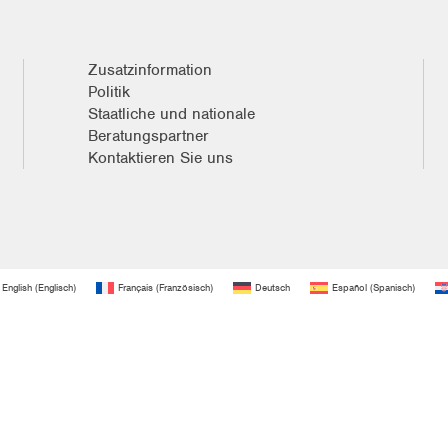
Zusatzinformation
Politik
Staatliche und nationale
Beratungspartner
Kontaktieren Sie uns
English
(
Englisch
)
Français
(
Französisch
)
Deutsch
Español
(
Spanisch
)