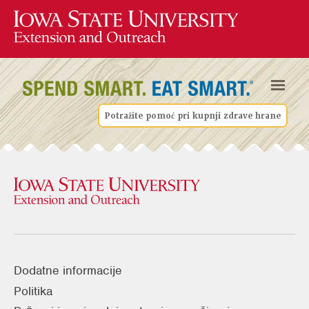
Potražite pomoć pri kupnji zdrave hrane
Dodatne informacije
Politika