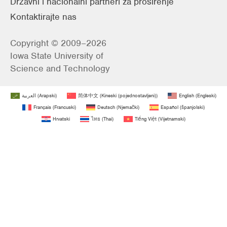
Državni i nacionalni partneri za proširenje
Kontaktirajte nas
Copyright © 2009–2026
Iowa State University of
Science and Technology
العربية
(
Arapski
)
简体中文
(
Kineski (pojednostavljeni)
)
English
(
Engleski
)
Français
(
Francuski
)
Deutsch
(
Njemački
)
Español
(
španjolski
)
Hrvatski
ไทย
(
Thai
)
Tiếng Việt
(
Vijetnamski
)