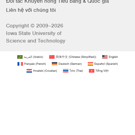
Đối tác Khuyến nông Tiểu bang & Quốc gia
Liên hệ với chúng tôi
Copyright © 2009–2026
Iowa State University of
Science and Technology
العربية
(
Arabic
)
简体中文
(
Chinese (Simplified)
)
English
Français
(
French
)
Deutsch
(
German
)
Español
(
Spanish
)
Hrvatski
(
Croatian
)
ไทย
(
Thai
)
Tiếng Việt