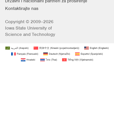
Državni i nacionalni partneri za proširenje
Kontaktirajte nas
Copyright © 2009–2026
Iowa State University of
Science and Technology
العربية
(
Arapski
)
简体中文
(
Kineski (pojednostavljeni)
)
English
(
Engleski
)
Français
(
Francuski
)
Deutsch
(
Njemački
)
Español
(
španjolski
)
Hrvatski
ไทย
(
Thai
)
Tiếng Việt
(
Vijetnamski
)