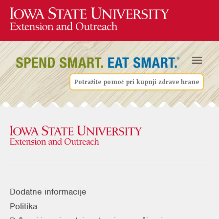
Potražite pomoć pri kupnji zdrave hrane
Dodatne informacije
Politika