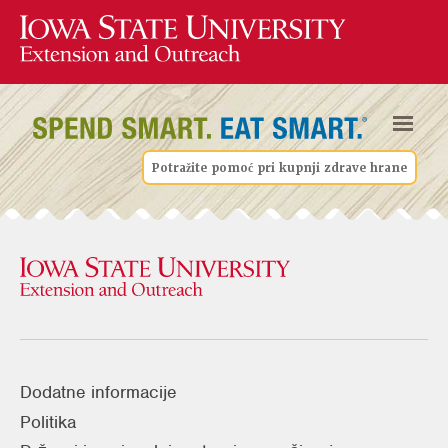
Potražite pomoć pri kupnji zdrave hrane
Dodatne informacije
Politika