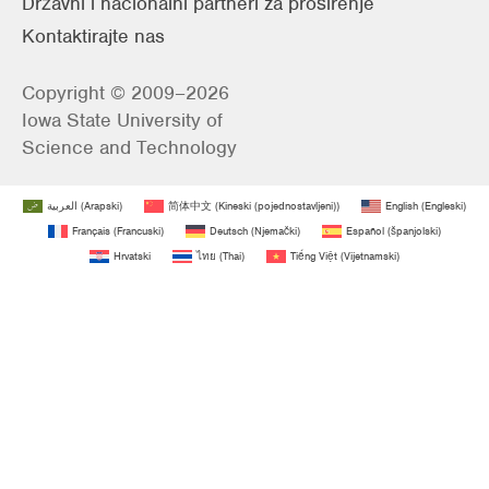
Državni i nacionalni partneri za proširenje
Kontaktirajte nas
Copyright © 2009–2026
Iowa State University of
Science and Technology
العربية
(
Arapski
)
简体中文
(
Kineski (pojednostavljeni)
)
English
(
Engleski
)
Français
(
Francuski
)
Deutsch
(
Njemački
)
Español
(
španjolski
)
Hrvatski
ไทย
(
Thai
)
Tiếng Việt
(
Vijetnamski
)