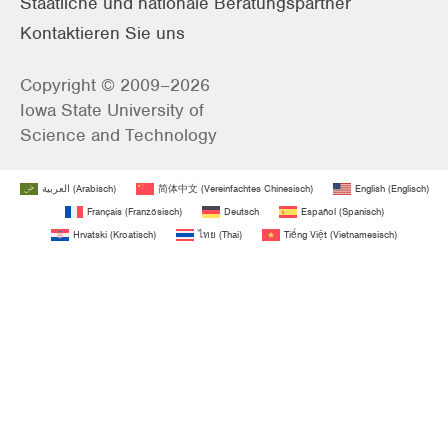
Staatliche und nationale Beratungspartner
Kontaktieren Sie uns
Copyright © 2009–2026
Iowa State University of
Science and Technology
العربية
(
Arabisch
)
简体中文
(
Vereinfachtes Chinesisch
)
English
(
Englisch
)
Français
(
Französisch
)
Deutsch
Español
(
Spanisch
)
Hrvatski
(
Kroatisch
)
ไทย
(
Thai
)
Tiếng Việt
(
Vietnamesisch
)