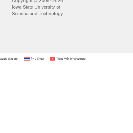
Copyright © 2009–2026
Iowa State University of
Science and Technology
vatski
(
Croate
)
ไทย
(
Thaï
)
Tiếng Việt
(
Vietnamien
)