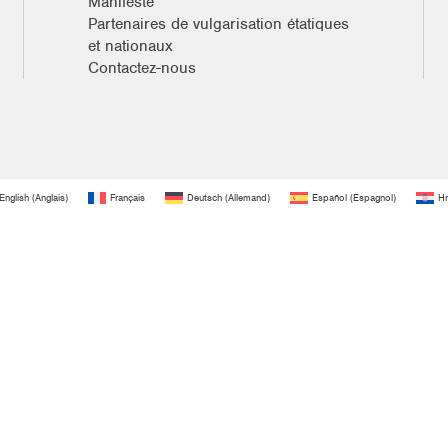
Manifeste
Partenaires de vulgarisation étatiques
et nationaux
Contactez-nous
English
(
Anglais
)
Français
Deutsch
(
Allemand
)
Español
(
Espagnol
)
Hr