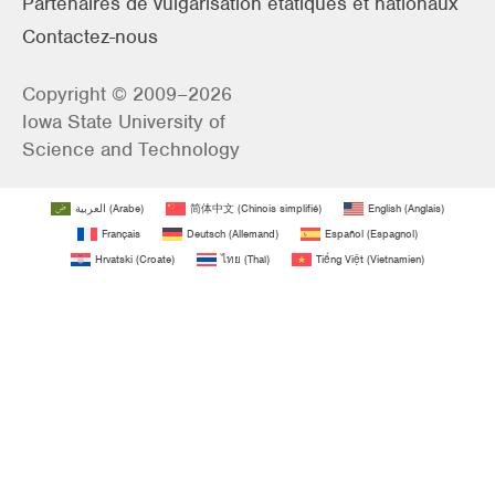
Partenaires de vulgarisation étatiques et nationaux
Contactez-nous
Copyright © 2009–2026
Iowa State University of
Science and Technology
العربية
(
Arabe
)
简体中文
(
Chinois simplifié
)
English
(
Anglais
)
Français
Deutsch
(
Allemand
)
Español
(
Espagnol
)
Hrvatski
(
Croate
)
ไทย
(
Thaï
)
Tiếng Việt
(
Vietnamien
)