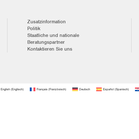
Zusatzinformation
Politik
Staatliche und nationale
Beratungspartner
Kontaktieren Sie uns
English
(
Englisch
)
Français
(
Französisch
)
Deutsch
Español
(
Spanisch
)