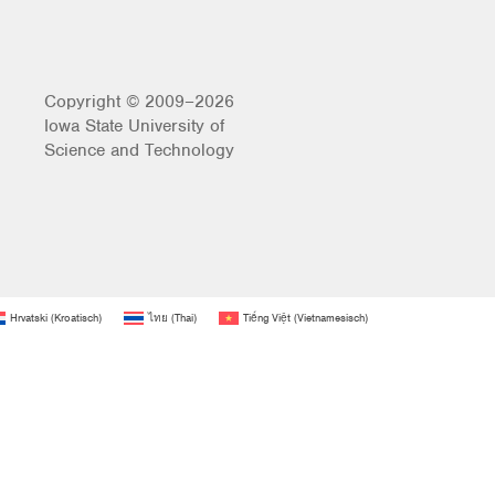
Copyright © 2009–2026
Iowa State University of
Science and Technology
Hrvatski
(
Kroatisch
)
ไทย
(
Thai
)
Tiếng Việt
(
Vietnamesisch
)